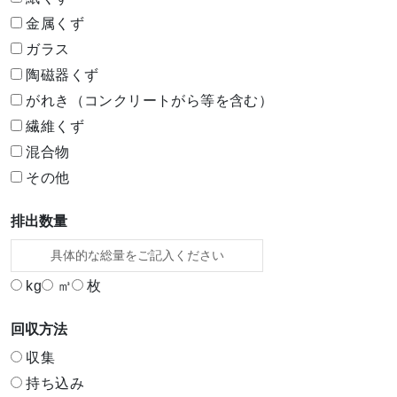
金属くず
ガラス
陶磁器くず
がれき（コンクリートがら等を含む）
繊維くず
混合物
その他
排出数量
kg
㎥
枚
回収方法
収集
持ち込み