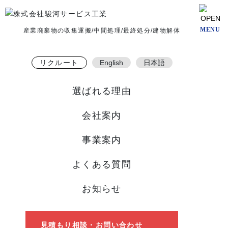
CLOSE
MENU
産業廃棄物の収集運搬/中間処理/最終処分/建物解体
リクルート
English
日本語
選ばれる理由
会社案内
事業案内
よくある質問
お知らせ
見積もり相談
・
お問い合わせ