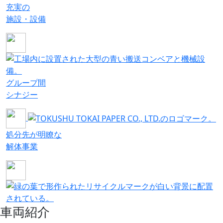
充実の
施設・設備
グループ間
シナジー
処分先が明瞭な
解体事業
⾞両紹介